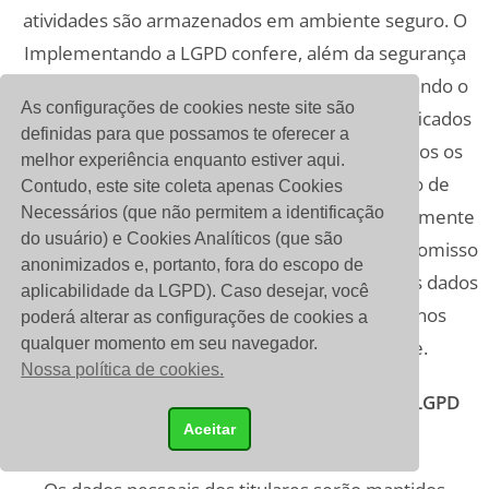
atividades são armazenados em ambiente seguro. O
Implementando a LGPD confere, além da segurança
dos dados, seus absoluto controle, disponibilizando o
As configurações de cookies neste site são
acesso a estes somente por profissionais qualificados
definidas para que possamos te oferecer a
e autorizados, observando irrestritamente todos os
melhor experiência enquanto estiver aqui.
princípios elencados na Lei Geral de Proteção de
Contudo, este site coleta apenas Cookies
Necessários (que não permitem a identificação
Dados, de modo a utilizar os dados coletados somente
do usuário) e Cookies Analíticos (que são
para os fins aqui elencados, assumindo o compromisso
anonimizados e, portanto, fora do escopo de
de confidencialidade, privacidade e proteção dos dados
aplicabilidade da LGPD). Caso desejar, você
dos quais realiza a coleta e detém a guarda, nos
poderá alterar as configurações de cookies a
qualquer momento em seu navegador.
termos da presente Política de Privacidade.
Nossa política de cookies.
12 ) Por quanto tempo o Implementando a LGPD
Aceitar
tratará seus dados?