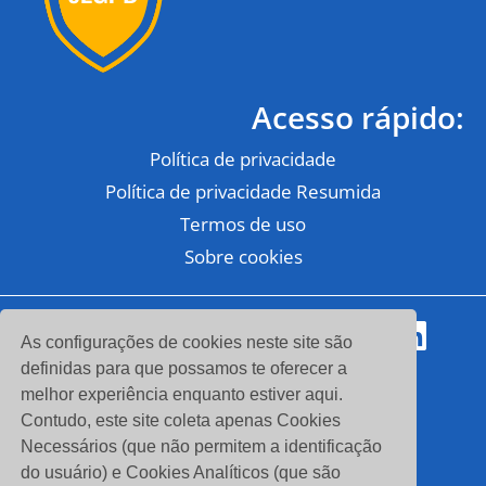
Acesso rápido:
Política de privacidade
Política de privacidade Resumida
Termos de uso
Sobre cookies
© 2025 Escola de LGPD -
Todos Direitos Reservados
As configurações de cookies neste site são
CNPJ: 38.537.574/0001-
definidas para que possamos te oferecer a
melhor experiência enquanto estiver aqui.
76
Contudo, este site coleta apenas Cookies
Razão social: Mega
Necessários (que não permitem a identificação
do usuário) e Cookies Analíticos (que são
Tecnologia da